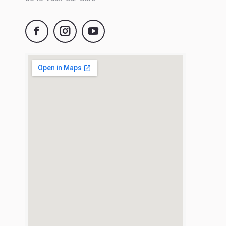
osciade
osciade
YouTube