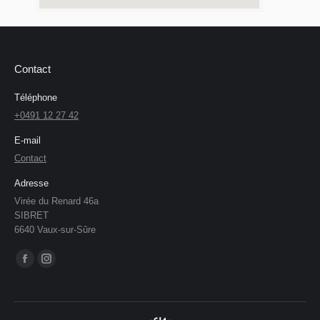
Contact
Téléphone
+0491 12 27 42
E-mail
Contact
Adresse
Virée du Renard 46a
SIBRET
6640 Vaux-sur-Sûre
Trouvez nous sur :
La
La
page
page
Facebook
Instagram